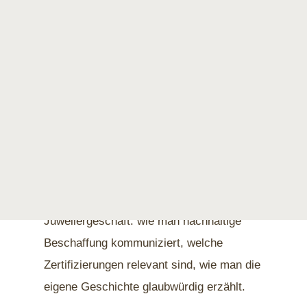
Drei Themen ziehen sich durch die
diesjährige Ausgabe der Veranstaltung:
Nachhaltigkeit als Hauptthema.
Die
Sustainability Area der INOVA ist längst
kein Randprogramm mehr. 2026 wurde
das Thema in Zusammenarbeit mit
Branchenexperten weiterentwickelt – mit
konkreten Impulsen für den Alltag im
Juweliergeschäft: wie man nachhaltige
Beschaffung kommuniziert, welche
Zertifizierungen relevant sind, wie man die
eigene Geschichte glaubwürdig erzählt.