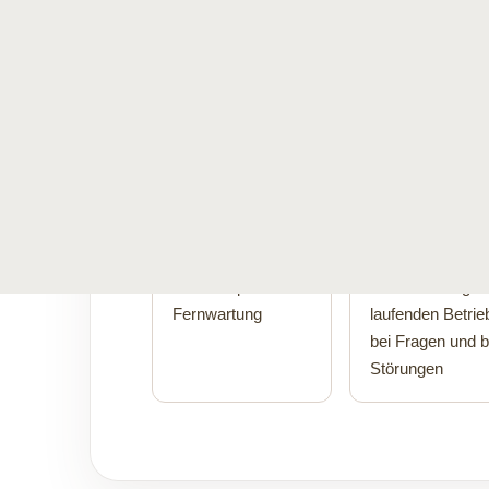
Wenn verkauft und beraten wird, muss H
Genau darauf ist der Support von 
ausgerichtet.
So läuft ein Supportfall ab
Direkter Kontakt
Begleitung im
Alltag
Telefonisch, per E-
Mail und per
Unterstützung i
Fernwartung
laufenden Betrie
bei Fragen und b
Störungen