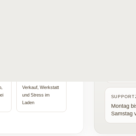
ilfe sofort funktionieren.
sie gebraucht
DIAMOND SEVEN
Büroschluss 
TELEFON
+41 444 00
Branchennah
E-MAIL
Support mit
support@d
m
Verständnis für
b,
Verkauf, Werkstatt
ei
und Stress im
SUPPORT
Laden
Montag bis
Samstag v