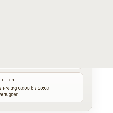
 wird. Auch dann, wenn andere längst
haben.
0 111
iamondseven.swiss
ZEITEN
 Freitag 08:00 bis 20:00
erfügbar