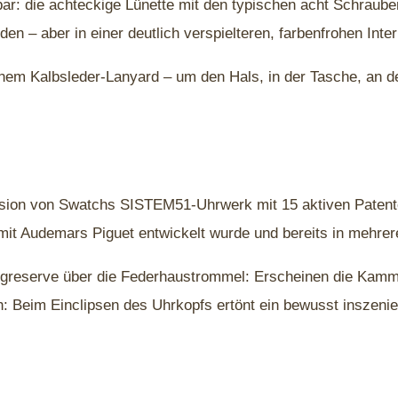
r: die achteckige Lünette mit den typischen acht Schrauben,
en – aber in einer deutlich verspielteren, farbenfrohen Inter
nem Kalbsleder-Lanyard – um den Hals, in der Tasche, an d
ersion von Swatchs SISTEM51-Uhrwerk mit 15 aktiven Patent
mit Audemars Piguet entwickelt wurde und bereits in mehr
Gangreserve über die Federhaustrommel: Erscheinen die Kam
ch: Beim Einclipsen des Uhrkopfs ertönt ein bewusst inszeni