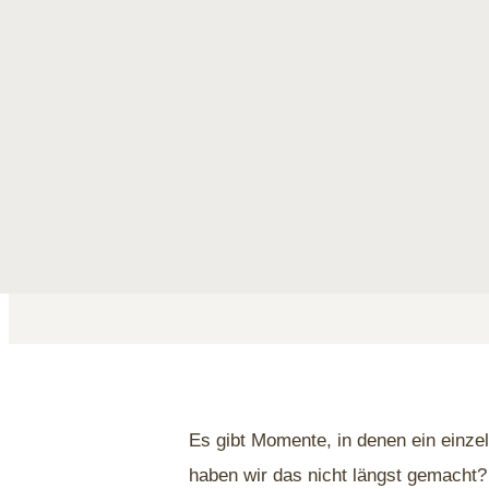
Stories
Das fünfte C 
Diamanthandel
Juni 26, 2026
Es gibt Momente, in denen ein einze
haben wir das nicht längst gemacht?