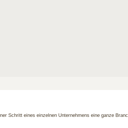
— warum Pandora die Sp
 neu schreibt
lner Schritt eines einzelnen Unternehmens eine ganze Bran