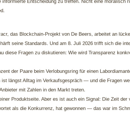
e informierte Entscheidung zu treffen. Nicht eine moralisch ri
ed.
 Tracr, das Blockchain-Projekt von De Beers, arbeitet an lüc
ärft seine Standards. Und am 8. Juli 2026 trifft sich die in
u diese Fragen zu diskutieren: Wie wird Transparenz konkr
ozent der Paare beim Verlobungsring für einen Labordiamant
 ist längst Alltag im Verkaufsgespräch — und die Fragen w
Anbieter mit Zahlen in den Markt treten.
 einer Produktseite. Aber es ist auch ein Signal: Die Zeit de
wortet als die Konkurrenz, hat gewonnen — das war im Sch