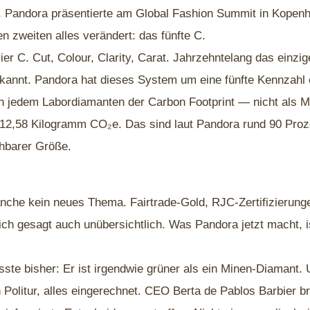
 Pandora präsentierte am Global Fashion Summit in Kopenh
en zweiten alles verändert: das fünfte C.
r C. Cut, Colour, Clarity, Carat. Jahrzehntelang das einzig
erkannt. Pandora hat dieses System um eine fünfte Kennzahl
en jedem Labordiamanten der Carbon Footprint — nicht als 
: 12,58 Kilogramm CO₂e. Das sind laut Pandora rund 90 Proz
hbarer Größe.
anche kein neues Thema. Fairtrade-Gold, RJC-Zertifizierung
lich gesagt auch unübersichtlich. Was Pandora jetzt macht, 
te bisher: Er ist irgendwie grüner als ein Minen-Diamant. U
en Politur, alles eingerechnet. CEO Berta de Pablos Barbier 