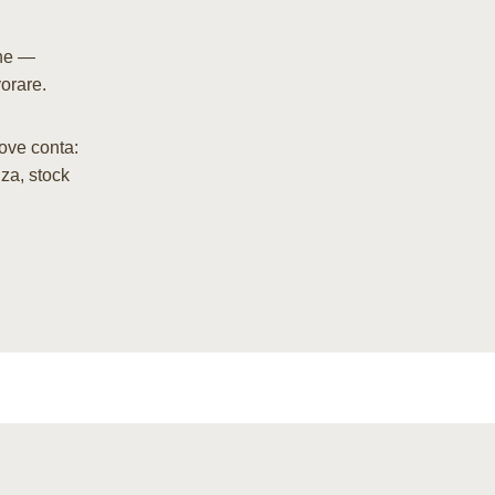
one —
orare.
ve conta:
za, stock