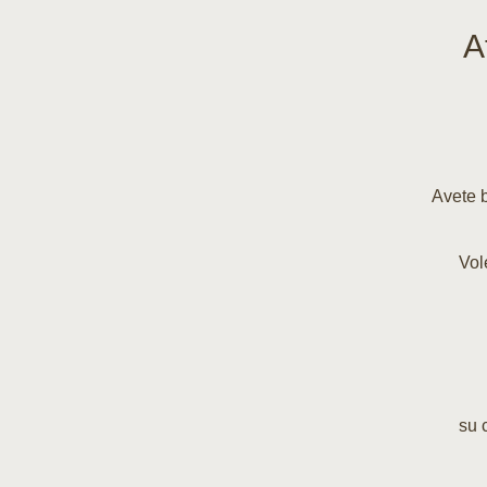
A
Avete b
Vol
su 