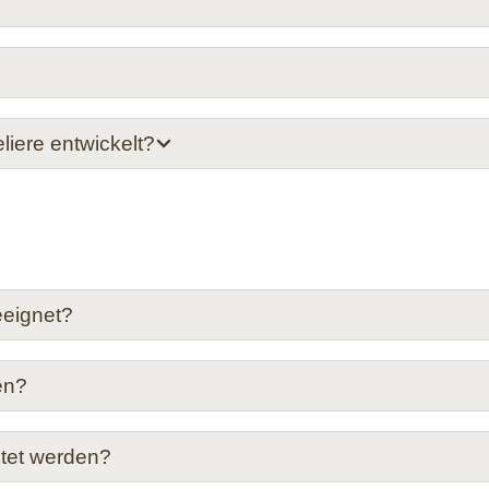
ere entwickelt?
eeignet?
en?
tet werden?