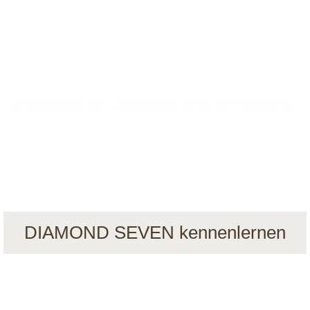
kauf, Werkstatt, Lager und Kundenverwal
in einem System
entwickelt für Juweliere und Uhrmacher.
DIAMOND SEVEN kennenlernen